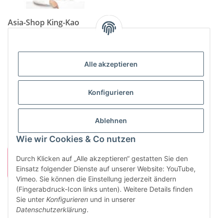
Asia-Shop King-Kao
Neunkircher Straße 84, 66557 Illingen
Tel: (06825) 499-104
Email:
info@king-kao.de
Alle akzeptieren
Öffnungszeiten (Mo-Sa.) 9:00 - 19:00
Gesetzliche Informationen
Konfigurieren
Informationen
Ablehnen
Wie wir Cookies & Co nutzen
Durch Klicken auf „Alle akzeptieren“ gestatten Sie den
Einsatz folgender Dienste auf unserer Website: YouTube,
Vimeo. Sie können die Einstellung jederzeit ändern
(Fingerabdruck-Icon links unten). Weitere Details finden
Sie unter
Konfigurieren
und in unserer
Vertrag widerrufen
Datenschutzerklärung
.