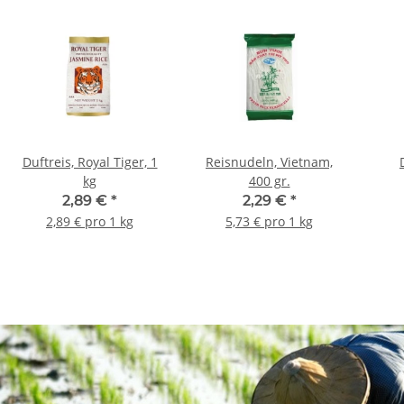
Duftreis, Royal Tiger, 1
Reisnudeln, Vietnam,
kg
400 gr.
2,89 €
*
2,29 €
*
2,89 € pro 1 kg
5,73 € pro 1 kg