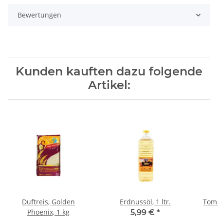
Bewertungen
Kunden kauften dazu folgende
Artikel:
Duftreis, Golden
Erdnussöl, 1 ltr.
Tom 
Phoenix, 1 kg
5,99 €
*