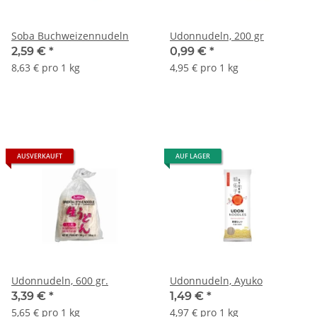
Soba Buchweizennudeln
Udonnudeln, 200 gr
2,59 €
*
0,99 €
*
8,63 € pro 1 kg
4,95 € pro 1 kg
AUSVERKAUFT
AUF LAGER
Udonnudeln, 600 gr.
Udonnudeln, Ayuko
3,39 €
*
1,49 €
*
5,65 € pro 1 kg
4,97 € pro 1 kg