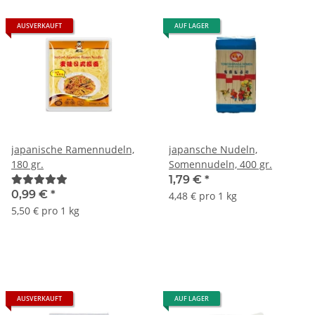
AUSVERKAUFT
AUF LAGER
japanische Ramennudeln,
japansche Nudeln,
180 gr.
Somennudeln, 400 gr.
1,79 €
*
0,99 €
*
4,48 € pro 1 kg
5,50 € pro 1 kg
AUSVERKAUFT
AUF LAGER