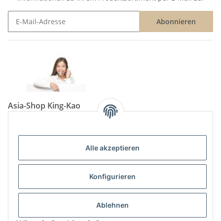
Abonnieren
Newsletter Abonnieren
Asia-Shop King-Kao
Neunkircher Straße 84, 66557 Illingen
Tel: (06825) 499-104
Email:
info@king-kao.de
Alle akzeptieren
Öffnungszeiten (Mo-Sa.) 9:00 - 19:00
Gesetzliche Informationen
Konfigurieren
Informationen
Ablehnen