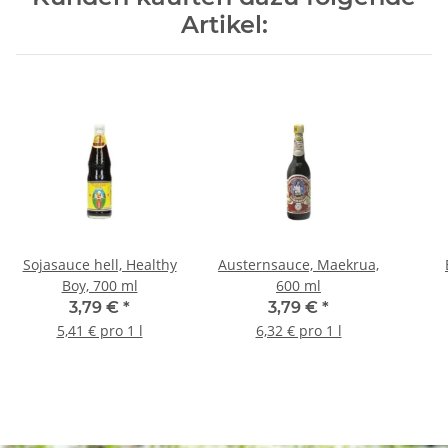
Artikel:
Sojasauce hell, Healthy
Austernsauce, Maekrua,
Boy, 700 ml
600 ml
3,79 €
*
3,79 €
*
5,41 € pro 1 l
6,32 € pro 1 l