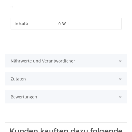
, ,
Produkteigenschaft
Wert
Inhalt:
0,36 l
Nährwerte und Verantwortlicher
Zutaten
Bewertungen
Kunden kauften dazu folgende