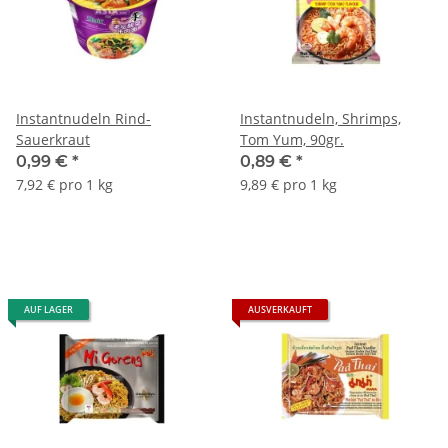
Instantnudeln Rind-
Instantnudeln, Shrimps,
Sauerkraut
Tom Yum, 90gr.
0,99 €
*
0,89 €
*
7,92 € pro 1 kg
9,89 € pro 1 kg
AUF LAGER
AUSVERKAUFT