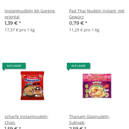
Instantnudleln Mi-Goreng,
Pad Thai Nudeln Instant, mit
oriental
Gewürz
1,39 €
*
0,79 €
*
17,37 € pro 1 kg
11,29 € pro 1 kg
AUF LAGER
AUF LAGER
scharfe Instantnudeln,
Thasiam Glasnudeln,
Chois
Sukiyaki
1,59 €
*
2,59 €
*