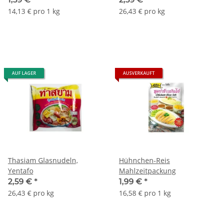
14,13 € pro 1 kg
26,43 € pro kg
AUF LAGER
AUSVERKAUFT
Thasiam Glasnudeln,
Hühnchen-Reis
Yentafo
Mahlzeitpackung
2,59 €
*
1,99 €
*
26,43 € pro kg
16,58 € pro 1 kg