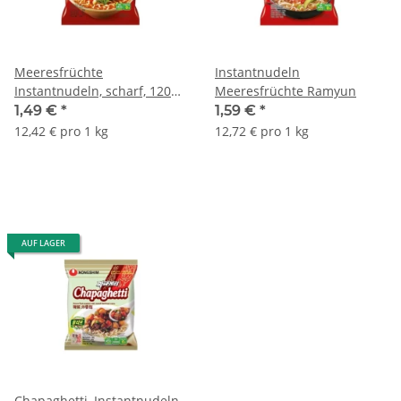
Meeresfrüchte
Instantnudeln
Instantnudeln, scharf, 120
Meeresfrüchte Ramyun
gr.
1,49 €
*
1,59 €
*
12,42 € pro 1 kg
12,72 € pro 1 kg
AUF LAGER
Chapaghetti, Instantnudeln