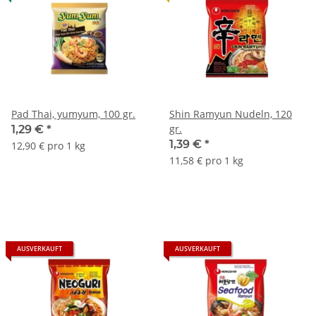
Pad Thai, yumyum, 100 gr.
Shin Ramyun Nudeln, 120
gr.
1,29 €
*
1,39 €
*
12,90 € pro 1 kg
11,58 € pro 1 kg
AUSVERKAUFT
AUSVERKAUFT