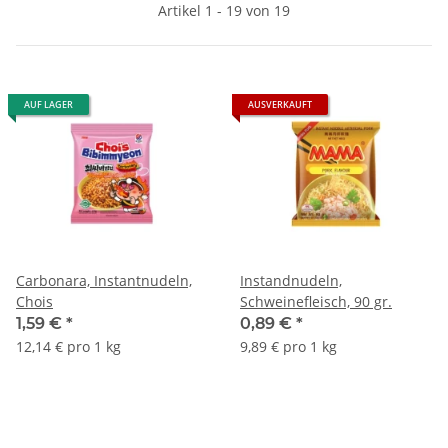
Artikel 1 - 19 von 19
AUF LAGER
AUSVERKAUFT
Carbonara, Instantnudeln,
Instandnudeln,
Chois
Schweinefleisch, 90 gr.
1,59 €
*
0,89 €
*
12,14 € pro 1 kg
9,89 € pro 1 kg