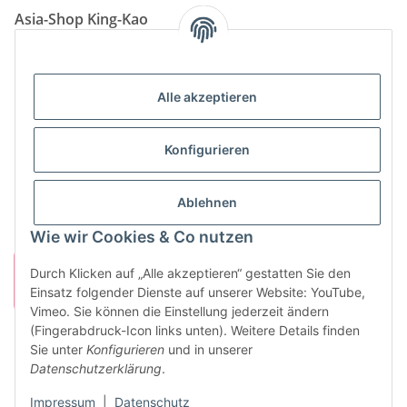
Asia-Shop King-Kao
Neunkircher Straße 84, 66557 Illingen
Tel: (06825) 499-104
Email:
info@king-kao.de
Alle akzeptieren
Öffnungszeiten (Mo-Sa.) 9:00 - 19:00
Gesetzliche Informationen
Konfigurieren
Informationen
Ablehnen
Wie wir Cookies & Co nutzen
Durch Klicken auf „Alle akzeptieren“ gestatten Sie den
Einsatz folgender Dienste auf unserer Website: YouTube,
Vimeo. Sie können die Einstellung jederzeit ändern
(Fingerabdruck-Icon links unten). Weitere Details finden
Sie unter
Konfigurieren
und in unserer
Vertrag widerrufen
Datenschutzerklärung
.
* Alle Preise inkl. gesetzlicher USt., zzgl.
Versand
Impressum
|
Datenschutz