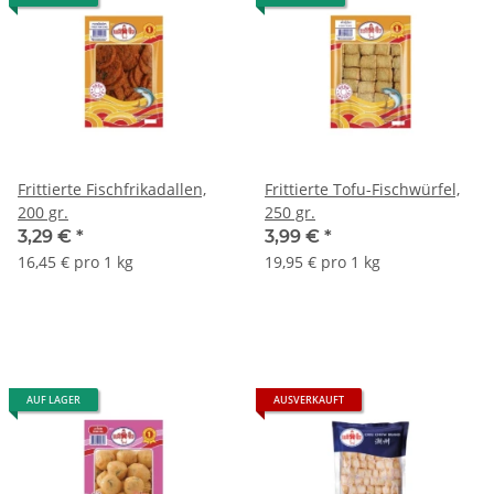
Frittierte Fischfrikadallen,
Frittierte Tofu-Fischwürfel,
200 gr.
250 gr.
3,29 €
*
3,99 €
*
16,45 € pro 1 kg
19,95 € pro 1 kg
AUF LAGER
AUSVERKAUFT