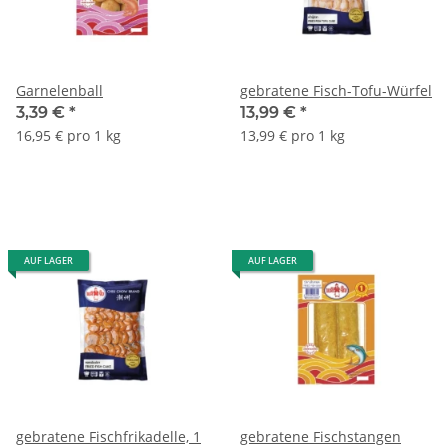
Garnelenball
gebratene Fisch-Tofu-Würfel
3,39 €
*
13,99 €
*
16,95 € pro 1 kg
13,99 € pro 1 kg
AUF LAGER
AUF LAGER
gebratene Fischfrikadelle, 1
gebratene Fischstangen