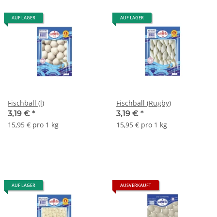
AUF LAGER
AUF LAGER
Fischball (l)
Fischball (Rugby)
3,19 €
*
3,19 €
*
15,95 € pro 1 kg
15,95 € pro 1 kg
AUF LAGER
AUSVERKAUFT