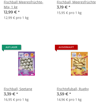
Fischball Meeresfrüchte-
Fischball, Meeresfrüchte
Mix, 1 kg
3,19 €
*
12,99 €
*
15,95 € pro 1 kg
12,99 € pro 1 kg
AUF LAGER
AUSVERKAUFT
Fischball, Seetang
Fischtofuball, Rugby
3,39 €
*
3,59 €
*
16,95 € pro 1 kg
14,96 € pro 1 kg