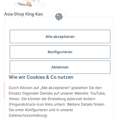
Asia-Shop King-Kao
Neunkircher Straße 84, 66557 Illingen
Tel: (06825) 499-104
Email:
info@king-kao.de
Alle akzeptieren
Öffnungszeiten (Mo-Sa.) 9:00 - 19:00
Gesetzliche Informationen
Konfigurieren
Informationen
Ablehnen
Wie wir Cookies & Co nutzen
Durch Klicken auf „Alle akzeptieren“ gestatten Sie den
Einsatz folgender Dienste auf unserer Website: YouTube,
Vimeo. Sie können die Einstellung jederzeit ändern
(Fingerabdruck-Icon links unten). Weitere Details finden
Sie unter
Konfigurieren
und in unserer
Vertrag widerrufen
Datenschutzerklärung
.