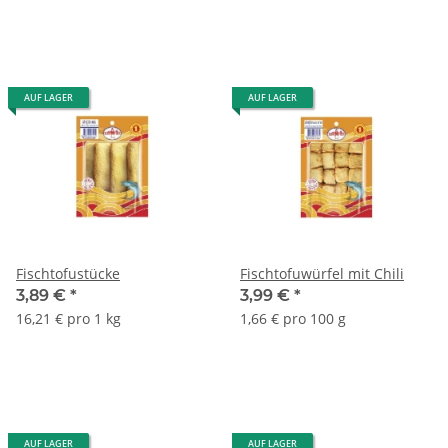
AUF LAGER
AUF LAGER
Fischtofustücke
Fischtofuwürfel mit Chili
3,89 €
*
3,99 €
*
16,21 € pro 1 kg
1,66 € pro 100 g
AUF LAGER
AUF LAGER