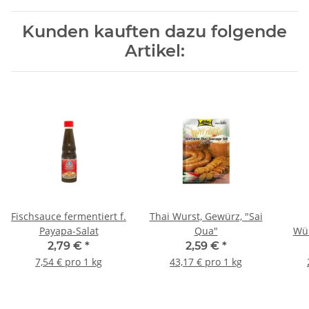
Kunden kauften dazu folgende
Artikel:
Fischsauce fermentiert f.
Thai Wurst, Gewürz, "Sai
Payapa-Salat
Qua"
Wür
2,79 €
*
2,59 €
*
7,54 € pro 1 kg
43,17 € pro 1 kg