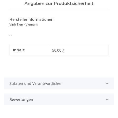
Angaben zur Produktsicherheit
Herstellerinformationen:
Vinh Tien - Vietnam
, ,
Produkteigenschaft
Wert
Inhalt:
50,00 g
Zutaten und Verantwortlicher
Bewertungen