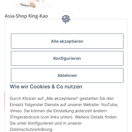
Asia-Shop King-Kao
Neunkircher Straße 84, 66557 Illingen
Tel: (06825) 499-104
Email:
info@king-kao.de
Alle akzeptieren
Öffnungszeiten (Mo-Sa.) 9:00 - 19:00
Gesetzliche Informationen
Konfigurieren
Informationen
Ablehnen
Wie wir Cookies & Co nutzen
Durch Klicken auf „Alle akzeptieren“ gestatten Sie den
Einsatz folgender Dienste auf unserer Website: YouTube,
Vimeo. Sie können die Einstellung jederzeit ändern
(Fingerabdruck-Icon links unten). Weitere Details finden
Sie unter
Konfigurieren
und in unserer
Vertrag widerrufen
Datenschutzerklärung
.