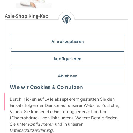
Asia-Shop King-Kao
Neunkircher Straße 84, 66557 Illingen
Tel: (06825) 499-104
Email:
info@king-kao.de
Alle akzeptieren
Öffnungszeiten (Mo-Sa.) 9:00 - 19:00
Gesetzliche Informationen
Konfigurieren
Informationen
Ablehnen
Wie wir Cookies & Co nutzen
Durch Klicken auf „Alle akzeptieren“ gestatten Sie den
Einsatz folgender Dienste auf unserer Website: YouTube,
Vimeo. Sie können die Einstellung jederzeit ändern
(Fingerabdruck-Icon links unten). Weitere Details finden
Sie unter
Konfigurieren
und in unserer
Vertrag widerrufen
Datenschutzerklärung
.