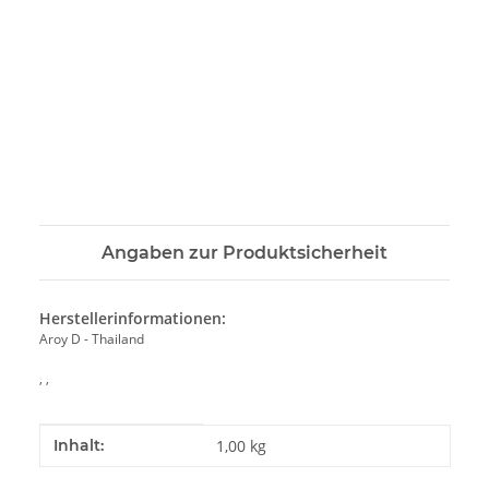
Angaben zur Produktsicherheit
Herstellerinformationen:
Aroy D - Thailand
, ,
Produkteigenschaft
Wert
Inhalt:
1,00 kg