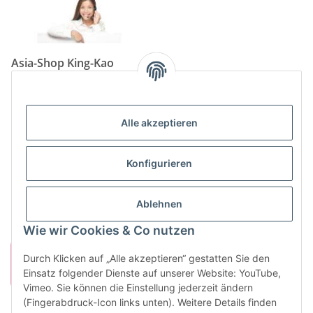
Asia-Shop King-Kao
Neunkircher Straße 84, 66557 Illingen
Tel: (06825) 499-104
Email:
info@king-kao.de
Alle akzeptieren
Öffnungszeiten (Mo-Sa.) 9:00 - 19:00
Gesetzliche Informationen
Konfigurieren
Informationen
Ablehnen
Wie wir Cookies & Co nutzen
Durch Klicken auf „Alle akzeptieren“ gestatten Sie den
Einsatz folgender Dienste auf unserer Website: YouTube,
Vimeo. Sie können die Einstellung jederzeit ändern
(Fingerabdruck-Icon links unten). Weitere Details finden