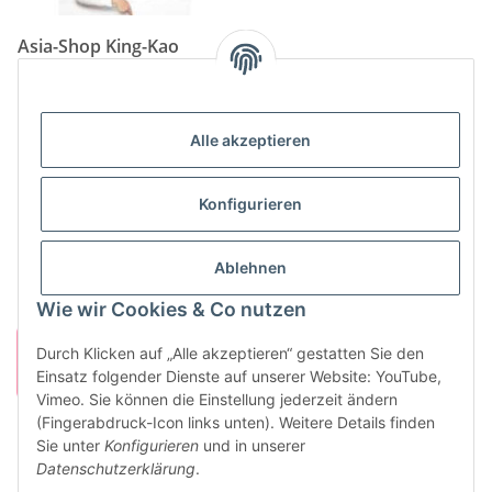
Asia-Shop King-Kao
Neunkircher Straße 84, 66557 Illingen
Tel: (06825) 499-104
Email:
info@king-kao.de
Alle akzeptieren
Öffnungszeiten (Mo-Sa.) 9:00 - 19:00
Gesetzliche Informationen
Konfigurieren
Informationen
Ablehnen
Wie wir Cookies & Co nutzen
Durch Klicken auf „Alle akzeptieren“ gestatten Sie den
Einsatz folgender Dienste auf unserer Website: YouTube,
Vimeo. Sie können die Einstellung jederzeit ändern
(Fingerabdruck-Icon links unten). Weitere Details finden
Sie unter
Konfigurieren
und in unserer
Vertrag widerrufen
Datenschutzerklärung
.
* Alle Preise inkl. gesetzlicher USt., zzgl.
Versand