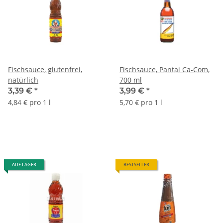
Fischsauce, glutenfrei,
Fischsauce, Pantai Ca-Com,
natürlich
700 ml
3,39 €
*
3,99 €
*
4,84 € pro 1 l
5,70 € pro 1 l
AUF LAGER
BESTSELLER