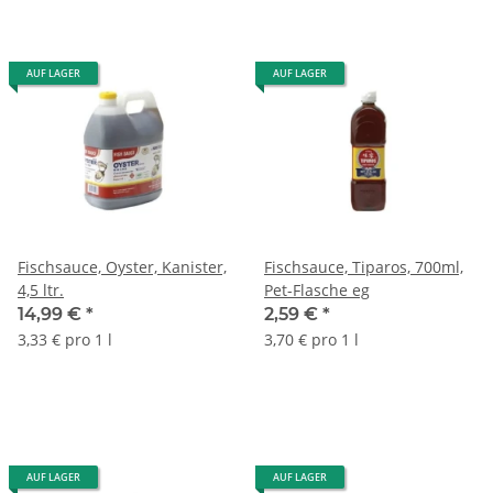
AUF LAGER
AUF LAGER
Fischsauce, Oyster, Kanister,
Fischsauce, Tiparos, 700ml,
4,5 ltr.
Pet-Flasche eg
14,99 €
*
2,59 €
*
3,33 € pro 1 l
3,70 € pro 1 l
AUF LAGER
AUF LAGER