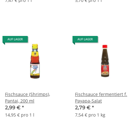
7,47 € pro 1 l
5,70 € pro 1 l
AUF LAGER
AUF LAGER
Fischsauce (Shrimps),
Fischsauce fermentiert f.
Pantai, 200 ml
Payapa-Salat
2,99 €
*
2,79 €
*
14,95 € pro 1 l
7,54 € pro 1 kg