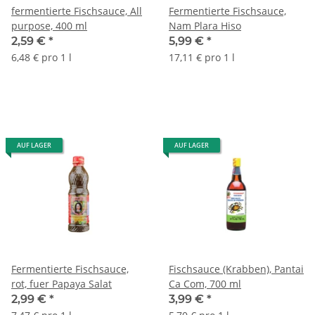
fermentierte Fischsauce, All
Fermentierte Fischsauce,
purpose, 400 ml
Nam Plara Hiso
2,59 €
*
5,99 €
*
6,48 € pro 1 l
17,11 € pro 1 l
AUF LAGER
AUF LAGER
Fermentierte Fischsauce,
Fischsauce (Krabben), Pantai
rot, fuer Papaya Salat
Ca Com, 700 ml
2,99 €
*
3,99 €
*