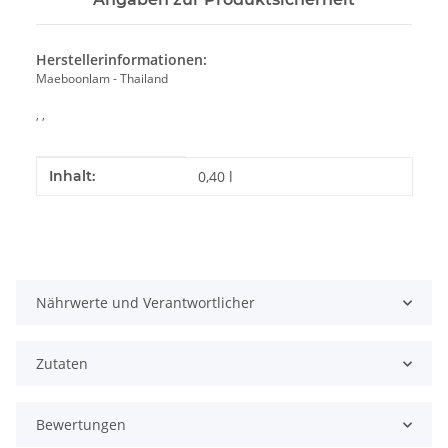
Herstellerinformationen:
Maeboonlam - Thailand
, ,
Produkteigenschaft
Wert
Inhalt:
0,40 l
Nährwerte und Verantwortlicher
Zutaten
Bewertungen