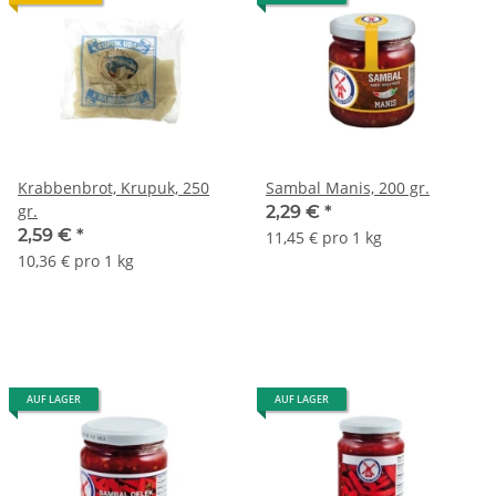
Krabbenbrot, Krupuk, 250
Sambal Manis, 200 gr.
gr.
2,29 €
*
2,59 €
*
11,45 € pro 1 kg
10,36 € pro 1 kg
AUF LAGER
AUF LAGER