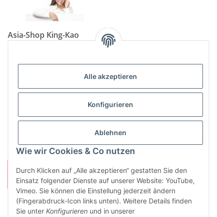
Asia-Shop King-Kao
Neunkircher Straße 84, 66557 Illingen
Tel: (06825) 499-104
Email:
info@king-kao.de
Alle akzeptieren
Öffnungszeiten (Mo-Sa.) 9:00 - 19:00
Gesetzliche Informationen
Konfigurieren
Informationen
Ablehnen
Wie wir Cookies & Co nutzen
Durch Klicken auf „Alle akzeptieren“ gestatten Sie den
Einsatz folgender Dienste auf unserer Website: YouTube,
Vimeo. Sie können die Einstellung jederzeit ändern
(Fingerabdruck-Icon links unten). Weitere Details finden
Sie unter
Konfigurieren
und in unserer
Vertrag widerrufen