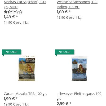
Madras Curry (scharf), 100
Weisse Sesamsamen, TRS
gr., MHD
Indien, 100 gr.
1,69 €
*
1,49 €
*
16,90 € pro 1 kg
14,90 € pro 1 kg
AUF LAGER
AUF LAGER
Garam Masala, TRS, 100 gr.
schwarzer Pfeffer, ganz, 100
gr.
1,99 €
*
2,99 €
*
19,90 € pro 1 kg