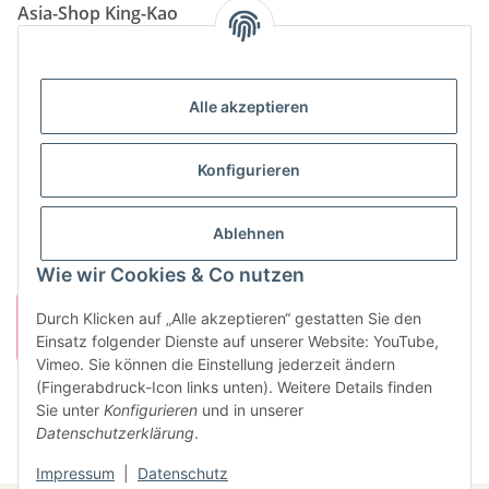
Asia-Shop King-Kao
Neunkircher Straße 84, 66557 Illingen
Tel: (06825) 499-104
Email:
info@king-kao.de
Alle akzeptieren
Öffnungszeiten (Mo-Sa.) 9:00 - 19:00
Gesetzliche Informationen
Konfigurieren
Informationen
Ablehnen
Wie wir Cookies & Co nutzen
Durch Klicken auf „Alle akzeptieren“ gestatten Sie den
Einsatz folgender Dienste auf unserer Website: YouTube,
Vimeo. Sie können die Einstellung jederzeit ändern
(Fingerabdruck-Icon links unten). Weitere Details finden
Sie unter
Konfigurieren
und in unserer
Vertrag widerrufen
Datenschutzerklärung
.
* Alle Preise inkl. gesetzlicher USt., zzgl.
Versand
Impressum
|
Datenschutz