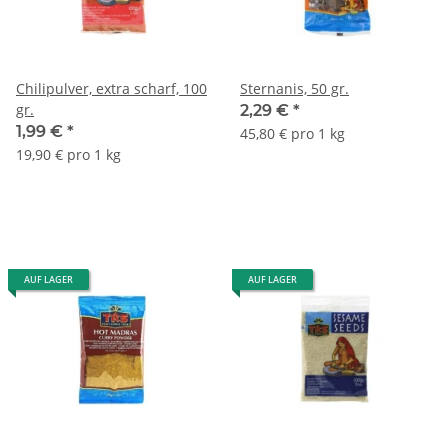
Chilipulver, extra scharf, 100
Sternanis, 50 gr.
gr.
2,29 €
*
1,99 €
*
45,80 € pro 1 kg
19,90 € pro 1 kg
AUF LAGER
AUF LAGER