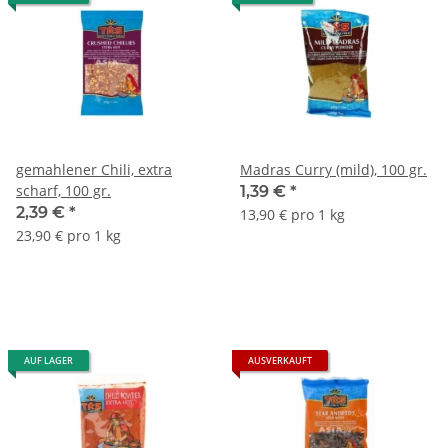
gemahlener Chili, extra
Madras Curry (mild), 100 gr.
scharf, 100 gr.
1,39 €
*
2,39 €
*
13,90 € pro 1 kg
23,90 € pro 1 kg
AUF LAGER
AUSVERKAUFT