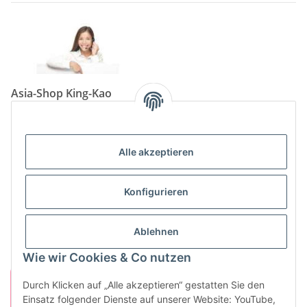
Asia-Shop King-Kao
Neunkircher Straße 84, 66557 Illingen
Tel: (06825) 499-104
Email:
info@king-kao.de
Alle akzeptieren
Öffnungszeiten (Mo-Sa.) 9:00 - 19:00
Gesetzliche Informationen
Konfigurieren
Informationen
Ablehnen
Wie wir Cookies & Co nutzen
Durch Klicken auf „Alle akzeptieren“ gestatten Sie den
Einsatz folgender Dienste auf unserer Website: YouTube,