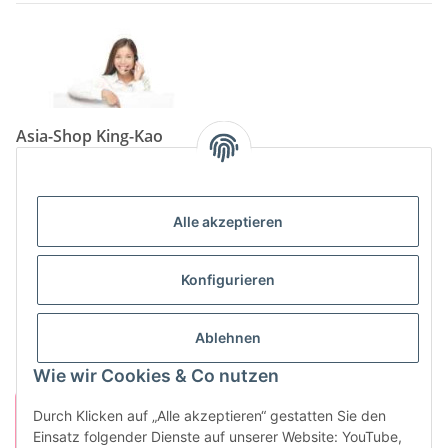
Asia-Shop King-Kao
Neunkircher Straße 84, 66557 Illingen
Tel: (06825) 499-104
Email:
info@king-kao.de
Alle akzeptieren
Öffnungszeiten (Mo-Sa.) 9:00 - 19:00
Gesetzliche Informationen
Konfigurieren
Informationen
Ablehnen
Wie wir Cookies & Co nutzen
Durch Klicken auf „Alle akzeptieren“ gestatten Sie den
Einsatz folgender Dienste auf unserer Website: YouTube,