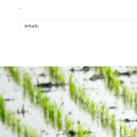
, ,
Produkteigenschaft
Wert
Inhalt: