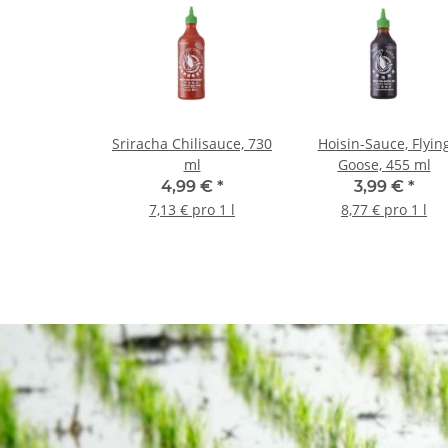
Sriracha Chilisauce, 730
Hoisin-Sauce, Flyin
ml
Goose, 455 ml
4,99 €
*
3,99 €
*
7,13 € pro 1 l
8,77 € pro 1 l