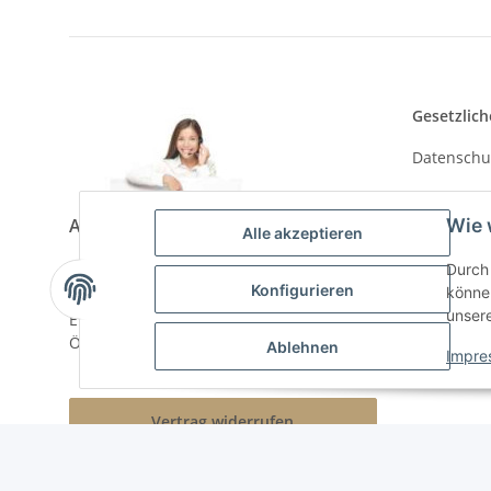
Gesetzlich
Datenschu
AGB
Asia-Shop King-Kao
Wie 
Alle akzeptieren
Impressu
Durch 
Neunkircher Straße 84, 66557 Illingen
Widerrufs
Konfigurieren
können
Tel: (06825) 499-104
unser
Email:
info@king-kao.de
Öffnungszeiten (Mo-Sa.) 9:00 - 19:00
Ablehnen
Impre
Vertrag widerrufen
* Alle Preise inkl. gesetzlicher USt., zzgl.
Versand