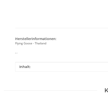
Herstellerinformationen:
Flying Goose - Thailand
, ,
Produkteigenschaft
Wert
Inhalt:
K