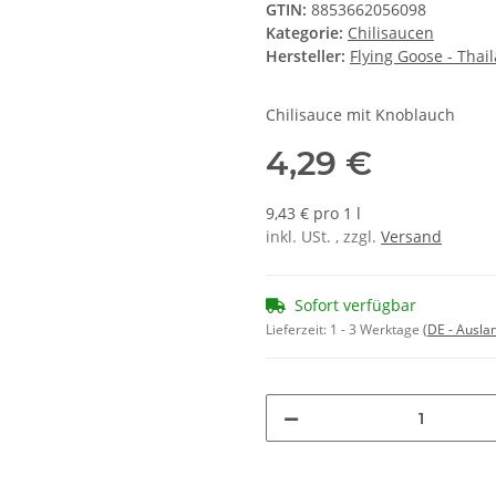
GTIN:
8853662056098
Kategorie:
Chilisaucen
Hersteller:
Flying Goose - Thai
Chilisauce mit Knoblauch
4,29 €
9,43 € pro 1 l
inkl. USt. , zzgl.
Versand
Sofort verfügbar
Lieferzeit:
1 - 3 Werktage
(DE - Ausla