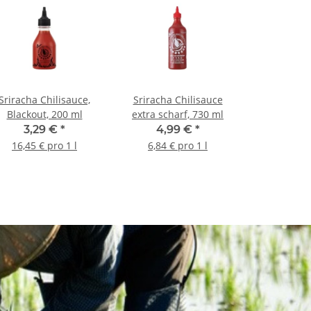
Sriracha Chilisauce,
Sriracha Chilisauce
Blackout, 200 ml
extra scharf, 730 ml
3,29 €
*
4,99 €
*
16,45 € pro 1 l
6,84 € pro 1 l