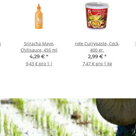
g
Sriracha Mayo,
rote Currypaste, Cock,
Chilisauce, 455 ml
400 gr.
4,29 €
*
2,99 €
*
9,43 € pro 1 l
7,47 € pro 1 kg