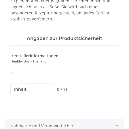
zu gedämpften oder gegrillten Gerichten hinzu und
eignet sich auch als Soße. Sie wird nach einer
besonderen Rezeptur hergestellt, um jedes Gericht
köstlich zu verfeinern.
Angaben zur Produktsicherheit
Herstellerinformationen:
Healthy Boy - Thailand
, ,
Produkteigenschaft
Wert
Inhalt:
0,70 l
Nährwerte und Verantwortlicher