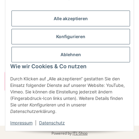
Neunkircher Straße 84, 66557 Illingen
Tel: (06825) 499-104
Email:
info@king-kao.de
Alle akzeptieren
Öffnungszeiten (Mo-Sa.) 9:00 - 19:00
Gesetzliche Informationen
Konfigurieren
Informationen
Ablehnen
Wie wir Cookies & Co nutzen
Durch Klicken auf „Alle akzeptieren“ gestatten Sie den
Einsatz folgender Dienste auf unserer Website: YouTube,
Vimeo. Sie können die Einstellung jederzeit ändern
(Fingerabdruck-Icon links unten). Weitere Details finden
Sie unter
Konfigurieren
und in unserer
Vertrag widerrufen
Datenschutzerklärung
.
* Alle Preise inkl. gesetzlicher USt., zzgl.
Versand
Impressum
|
Datenschutz
Powered by
JTL-Shop