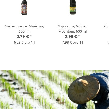
Austernsauce, Maekrua,
Sojasauce, Golden
Fün
600 ml
Mountain, 600 ml
3,79 €
*
2,99 €
*
6,32 € pro 1 l
4,98 € pro 1 l