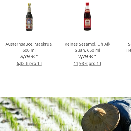
Austernsauce, Maekrua,
Reines Sesamöl, Oh Aik
S
600 ml
Guan, 650 ml
He
3,79 €
*
7,79 €
*
6,32 € pro 1 l
11,98 € pro 1 l