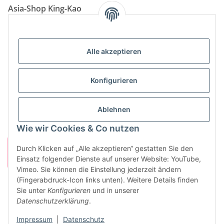
Asia-Shop King-Kao
Neunkircher Straße 84, 66557 Illingen
Tel: (06825) 499-104
Email:
info@king-kao.de
Alle akzeptieren
Öffnungszeiten (Mo-Sa.) 9:00 - 19:00
Gesetzliche Informationen
Konfigurieren
Informationen
Ablehnen
Wie wir Cookies & Co nutzen
Durch Klicken auf „Alle akzeptieren“ gestatten Sie den
Einsatz folgender Dienste auf unserer Website: YouTube,
Vimeo. Sie können die Einstellung jederzeit ändern
(Fingerabdruck-Icon links unten). Weitere Details finden
Sie unter
Konfigurieren
und in unserer
Vertrag widerrufen
Datenschutzerklärung
.
* Alle Preise inkl. gesetzlicher USt., zzgl.
Versand
Impressum
|
Datenschutz