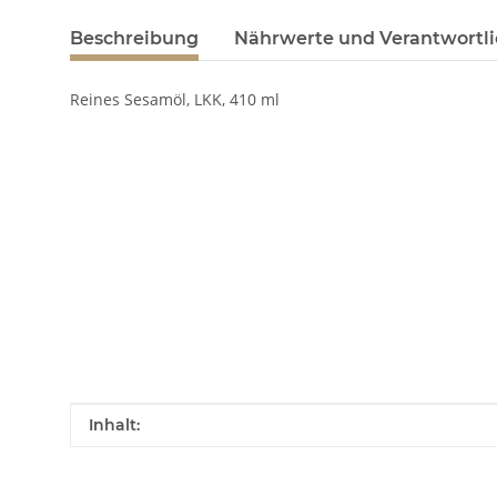
Beschreibung
Nährwerte und Verantwortli
Reines Sesamöl, LKK, 410 ml
Produkteigenschaft
Wert
Inhalt: