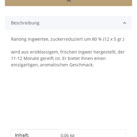
Beschreibung
Ranong Ingwertee, zuckerreduziert um 80 % (12 x 5 gr.)
wird aus erstklassigem, frischen Ingwer hergestellt, der
11-12 Monate gereift ist. Er bietet Ihnen einen
einzigartigen, aromatischen Geschmack.
Produkteigenschaft
Wert
Inhalt:
0,06 kg