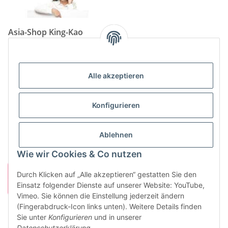
Asia-Shop King-Kao
Neunkircher Straße 84, 66557 Illingen
Tel: (06825) 499-104
Email:
info@king-kao.de
Alle akzeptieren
Öffnungszeiten (Mo-Sa.) 9:00 - 19:00
Gesetzliche Informationen
Konfigurieren
Informationen
Ablehnen
Wie wir Cookies & Co nutzen
Durch Klicken auf „Alle akzeptieren“ gestatten Sie den
Einsatz folgender Dienste auf unserer Website: YouTube,
Vimeo. Sie können die Einstellung jederzeit ändern
(Fingerabdruck-Icon links unten). Weitere Details finden
Sie unter
Konfigurieren
und in unserer
Vertrag widerrufen
Datenschutzerklärung
.