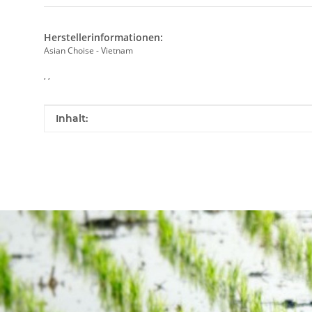
Herstellerinformationen:
Asian Choise - Vietnam
, ,
Produkteigenschaft
Wert
Inhalt: