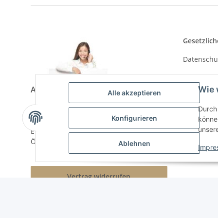
Gesetzlich
Datenschu
AGB
Asia-Shop King-Kao
Wie 
Alle akzeptieren
Impressu
Durch 
Neunkircher Straße 84, 66557 Illingen
Widerrufs
Konfigurieren
können
Tel: (06825) 499-104
unser
Email:
info@king-kao.de
Öffnungszeiten (Mo-Sa.) 9:00 - 19:00
Ablehnen
Impre
Vertrag widerrufen
* Alle Preise inkl. gesetzlicher USt., zzgl.
Versand