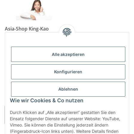
Asia-Shop King-Kao
Neunkircher Straße 84, 66557 Illingen
Tel: (06825) 499-104
Email:
info@king-kao.de
Alle akzeptieren
Öffnungszeiten (Mo-Sa.) 9:00 - 19:00
Gesetzliche Informationen
Konfigurieren
Informationen
Ablehnen
Wie wir Cookies & Co nutzen
Durch Klicken auf „Alle akzeptieren“ gestatten Sie den
Einsatz folgender Dienste auf unserer Website: YouTube,
Vimeo. Sie können die Einstellung jederzeit ändern
(Fingerabdruck-Icon links unten). Weitere Details finden