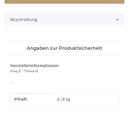
Beschreibung
Angaben zur Produktsicherheit
Herstellerinformationen:
Aroy D - Thailand
, ,
Produkteigenschaft
Wert
Inhalt:
0,18 kg