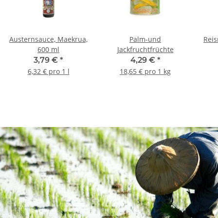
Austernsauce, Maekrua,
Palm-und
Reis
600 ml
Jackfruchtfrüchte
3,79 €
*
4,29 €
*
6,32 € pro 1 l
18,65 € pro 1 kg