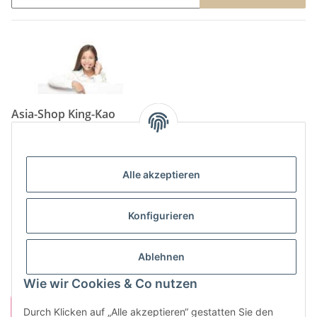
Newsletter Abonnieren
Asia-Shop King-Kao
Neunkircher Straße 84, 66557 Illingen
Tel: (06825) 499-104
Email:
info@king-kao.de
Alle akzeptieren
Öffnungszeiten (Mo-Sa.) 9:00 - 19:00
Gesetzliche Informationen
Konfigurieren
Informationen
Ablehnen
Wie wir Cookies & Co nutzen
Durch Klicken auf „Alle akzeptieren“ gestatten Sie den