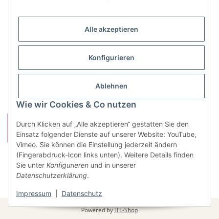
Neunkircher Straße 84, 66557 Illingen
Tel: (06825) 499-104
Email:
info@king-kao.de
Alle akzeptieren
Öffnungszeiten (Mo-Sa.) 9:00 - 19:00
Gesetzliche Informationen
Konfigurieren
Informationen
Ablehnen
Wie wir Cookies & Co nutzen
Durch Klicken auf „Alle akzeptieren“ gestatten Sie den
Einsatz folgender Dienste auf unserer Website: YouTube,
Vimeo. Sie können die Einstellung jederzeit ändern
(Fingerabdruck-Icon links unten). Weitere Details finden
Sie unter
Konfigurieren
und in unserer
Vertrag widerrufen
Datenschutzerklärung
.
* Alle Preise inkl. gesetzlicher USt., zzgl.
Versand
Impressum
|
Datenschutz
Powered by
JTL-Shop