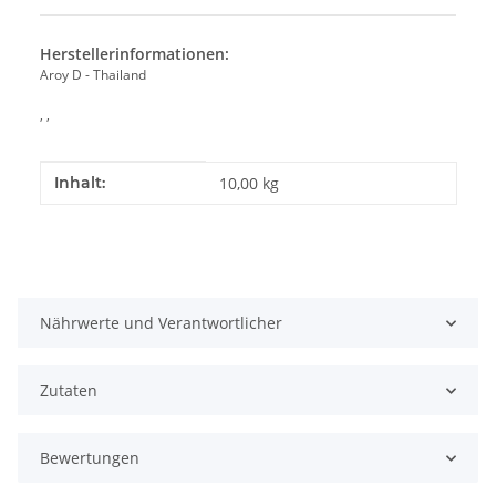
Herstellerinformationen:
Aroy D - Thailand
, ,
Produkteigenschaft
Wert
Inhalt:
10,00 kg
Nährwerte und Verantwortlicher
Zutaten
Bewertungen