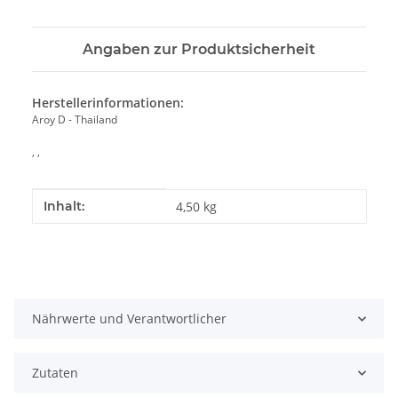
Angaben zur Produktsicherheit
Herstellerinformationen:
Aroy D - Thailand
, ,
Produkteigenschaft
Wert
Inhalt:
4,50 kg
Nährwerte und Verantwortlicher
Zutaten