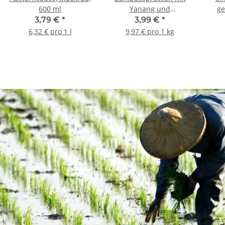
600 ml
Yanang und
Austernpilzen, 680 gr.
3,79 €
*
3,99 €
*
6,32 € pro 1 l
9,97 € pro 1 kg