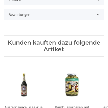
Bewertungen
Kunden kauften dazu folgende
Artikel:
Austernsauce, Maekrua,
Bambussprossen mit
ei