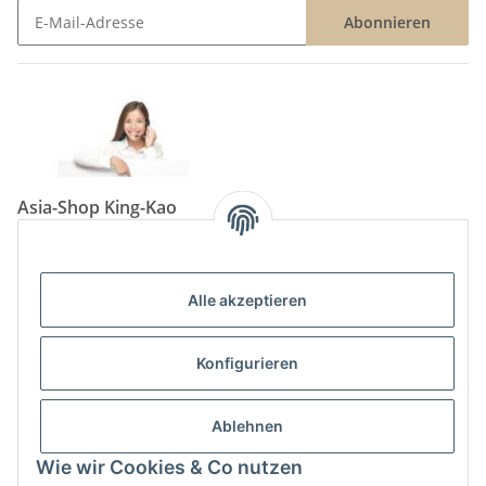
Abonnieren
Newsletter Abonnieren
Asia-Shop King-Kao
Neunkircher Straße 84, 66557 Illingen
Tel: (06825) 499-104
Email:
info@king-kao.de
Alle akzeptieren
Öffnungszeiten (Mo-Sa.) 9:00 - 19:00
Gesetzliche Informationen
Konfigurieren
Informationen
Ablehnen
Wie wir Cookies & Co nutzen