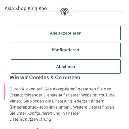
Asia-Shop King-Kao
Neunkircher Straße 84, 66557 Illingen
Tel: (06825) 499-104
Email:
info@king-kao.de
Alle akzeptieren
Öffnungszeiten (Mo-Sa.) 9:00 - 19:00
Gesetzliche Informationen
Konfigurieren
Informationen
Ablehnen
Wie wir Cookies & Co nutzen
Durch Klicken auf „Alle akzeptieren“ gestatten Sie den
Einsatz folgender Dienste auf unserer Website: YouTube,
Vimeo. Sie können die Einstellung jederzeit ändern
(Fingerabdruck-Icon links unten). Weitere Details finden
Sie unter
Konfigurieren
und in unserer
Vertrag widerrufen
Datenschutzerklärung
.
* Alle Preise inkl. gesetzlicher USt., zzgl.
Versand