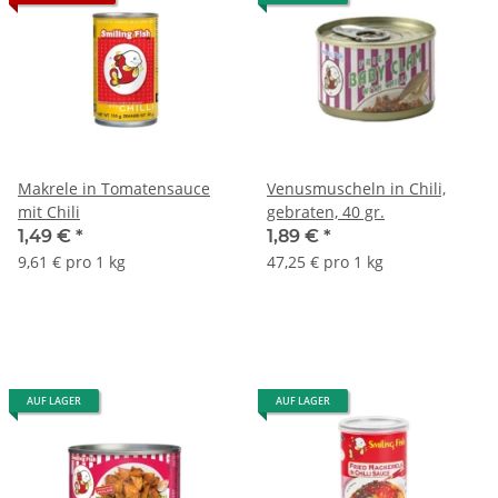
Makrele in Tomatensauce
Venusmuscheln in Chili,
mit Chili
gebraten, 40 gr.
1,49 €
*
1,89 €
*
9,61 € pro 1 kg
47,25 € pro 1 kg
AUF LAGER
AUF LAGER