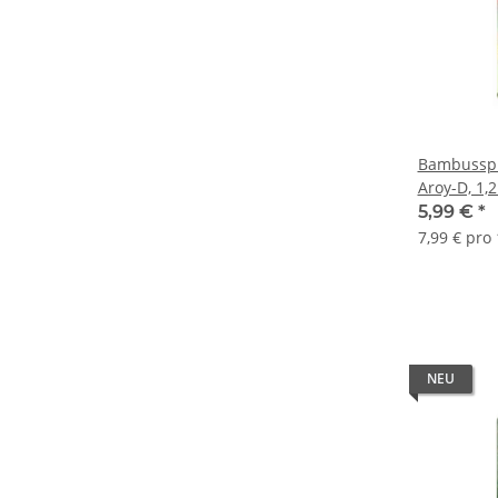
Bambusspr
Aroy-D, 1,2
5,99 €
*
7,99 € pro 
NEU