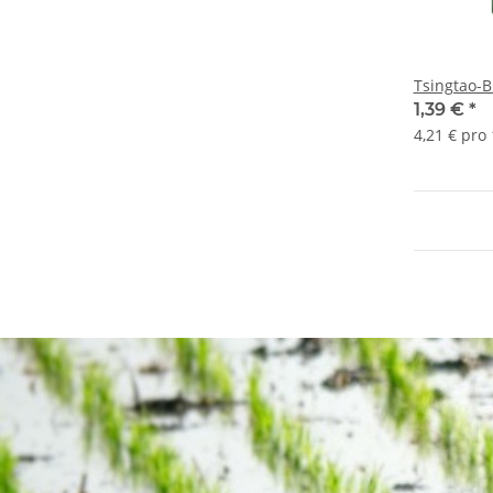
Tsingtao-B
1,39 €
*
4,21 € pro 