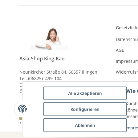
Gesetzlich
Datenschu
AGB
Asia-Shop King-Kao
Impressu
Neunkircher Straße 84, 66557 Illingen
Widerrufs
Tel: (06825) 499-104
Email:
info@king-kao.de
Wie 
Öffnungszeiten (Mo-Sa.) 9:00 - 19:00
Alle akzeptieren
Durch 
Konfigurieren
können
Vertrag widerrufen
unser
* Alle Preise inkl. gesetzlicher USt., zzgl.
Versand
Ablehnen
Impre