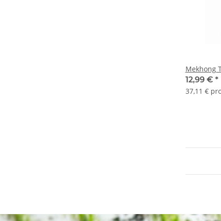
Mekhong T
12,99 €
*
37,11 € pro