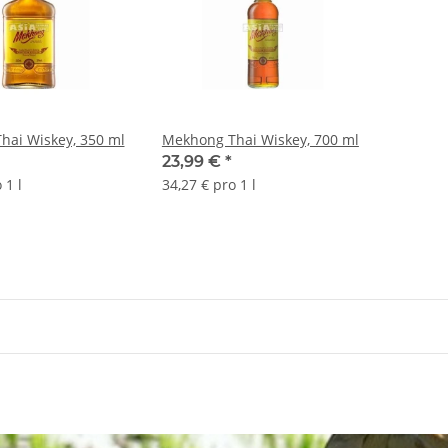
hai Wiskey, 350 ml
Mekhong Thai Wiskey, 700 ml
23,99 €
*
 1 l
34,27 € pro 1 l