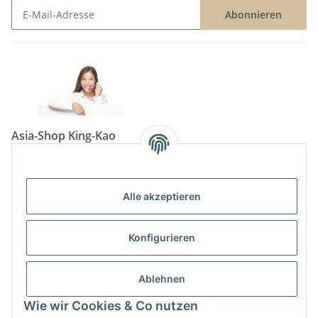
Abonnieren
Newsletter Abonnieren
Asia-Shop King-Kao
Neunkircher Straße 84, 66557 Illingen
Tel: (06825) 499-104
Email:
info@king-kao.de
Alle akzeptieren
Öffnungszeiten (Mo-Sa.) 9:00 - 19:00
Gesetzliche Informationen
Konfigurieren
Informationen
Ablehnen
Wie wir Cookies & Co nutzen