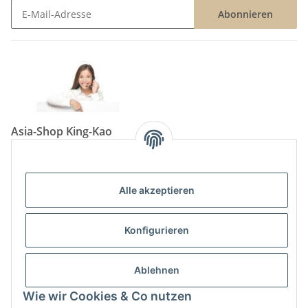
Abonnieren
Newsletter Abonnieren
Asia-Shop King-Kao
Neunkircher Straße 84, 66557 Illingen
Tel: (06825) 499-104
Email:
info@king-kao.de
Alle akzeptieren
Öffnungszeiten (Mo-Sa.) 9:00 - 19:00
Gesetzliche Informationen
Konfigurieren
Informationen
Ablehnen
Wie wir Cookies & Co nutzen