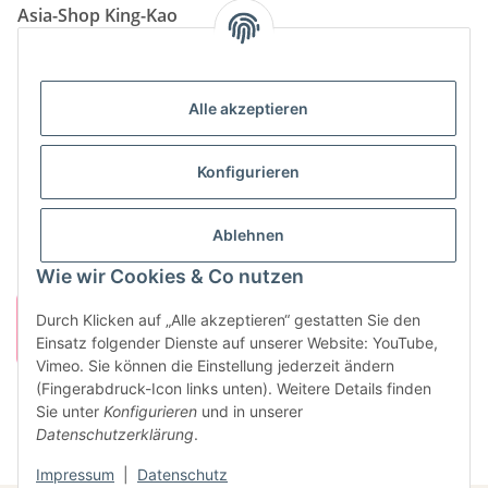
Asia-Shop King-Kao
Neunkircher Straße 84, 66557 Illingen
Tel: (06825) 499-104
Email:
info@king-kao.de
Alle akzeptieren
Öffnungszeiten (Mo-Sa.) 9:00 - 19:00
Gesetzliche Informationen
Konfigurieren
Informationen
Ablehnen
Wie wir Cookies & Co nutzen
Durch Klicken auf „Alle akzeptieren“ gestatten Sie den
Einsatz folgender Dienste auf unserer Website: YouTube,
Vimeo. Sie können die Einstellung jederzeit ändern
(Fingerabdruck-Icon links unten). Weitere Details finden
Sie unter
Konfigurieren
und in unserer
Vertrag widerrufen
Datenschutzerklärung
.
* Alle Preise inkl. gesetzlicher USt., zzgl.
Versand
Impressum
|
Datenschutz