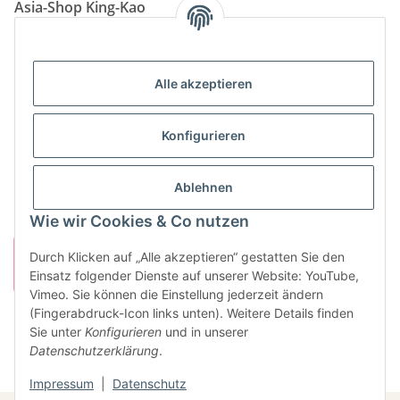
Asia-Shop King-Kao
Neunkircher Straße 84, 66557 Illingen
Tel: (06825) 499-104
Email:
info@king-kao.de
Alle akzeptieren
Öffnungszeiten (Mo-Sa.) 9:00 - 19:00
Gesetzliche Informationen
Konfigurieren
Informationen
Ablehnen
Wie wir Cookies & Co nutzen
Durch Klicken auf „Alle akzeptieren“ gestatten Sie den
Einsatz folgender Dienste auf unserer Website: YouTube,
Vimeo. Sie können die Einstellung jederzeit ändern
(Fingerabdruck-Icon links unten). Weitere Details finden
Sie unter
Konfigurieren
und in unserer
Vertrag widerrufen
Datenschutzerklärung
.
* Alle Preise inkl. gesetzlicher USt., zzgl.
Versand
Impressum
|
Datenschutz